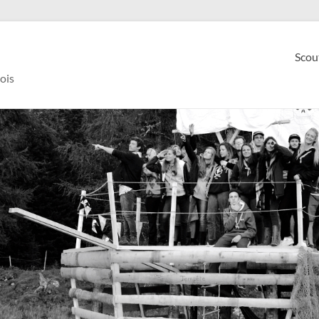
Scou
ois