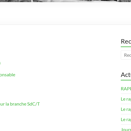
Rec
é
Act
onsable
RAP
Le ra
ur la branche SdC/T
Le ra
Le ra
Jour